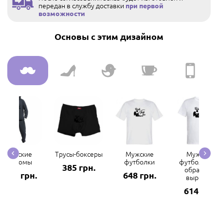
передан в службу доставки
при первой
возможности
Основы с этим дизайном
Мужские
Трусы-боксеры
Мужские
Мужские
костюмы
футболки
футболки с 
385 грн.
образным
2969 грн.
648 грн.
вырезом
614 грн.