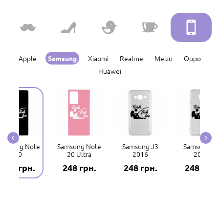
Apple
Xiaomi
Realme
Meizu
Oppo
Samsung
Huawei
amsung Note
Samsung Note
Samsung J3
Samsung J
20
20 Ultra
2016
2017
248 грн.
248 грн.
248 грн.
248 грн.