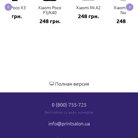
iaomi Poco X3
Xiaomi Poco
Xiaomi Mi A2
Xiaomi Redm
F3/K40
Note 7
248 грн.
248 грн.
248 грн.
248 грн.
Полная версия
0 (800) 755-725
Бесплатно со всех номеров
info
@printsalon.ua