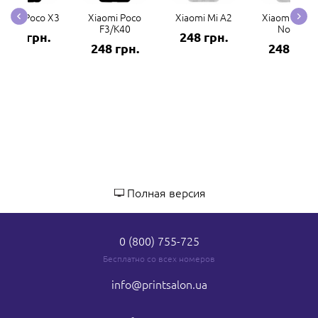
iaomi Poco X3
Xiaomi Poco
Xiaomi Mi A2
Xiaomi Redm
F3/K40
Note 7
248 грн.
248 грн.
248 грн.
248 грн.
Полная версия
0 (800) 755-725
Бесплатно со всех номеров
info
@printsalon.ua