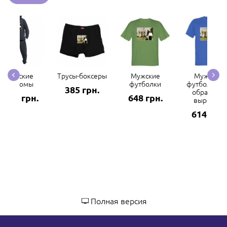
Мужские
Трусы-боксеры
Мужские
Мужские
костюмы
футболки
футболки с 
385 грн.
образным
2969 грн.
648 грн.
вырезом
614 грн.
Полная версия