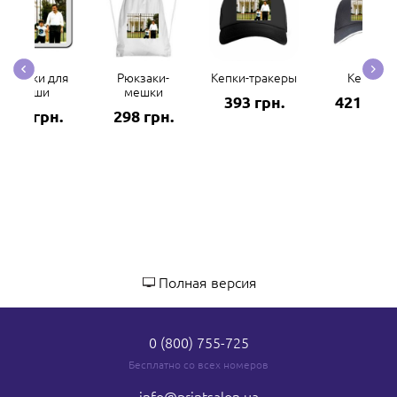
Коврики для
Рюкзаки-
Кепки-тракеры
Кепки
мыши
мешки
393 грн.
421 грн.
282 грн.
298 грн.
Полная версия
0 (800) 755-725
Бесплатно со всех номеров
info
@printsalon.ua