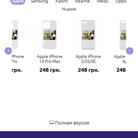
Samsung
Xiaomi
Realme
Meizu
Oppo
Apple
Huawei
Apple iPhone
Apple iPhone
Apple iPhone
Apple iPhon
14 Pro
14 Pro Max
5/5S/SE
6/6S
248 грн.
248 грн.
248 грн.
248 грн.
Полная версия