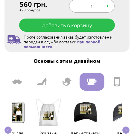
560
грн.
-
+
+28
бонусов
Добавить в корзину
После согласования заказ будет изготовлен и
передан в службу доставки
при первой
возможности
Основы с этим дизайном
Коврики для
Рюкзаки-
Кепки-тракеры
Кепки