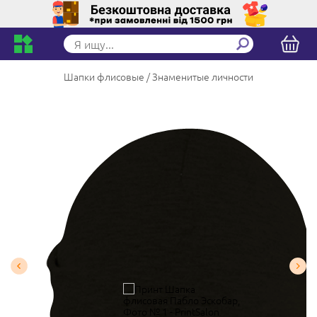
Шапки флисовые
Знаменитые личности