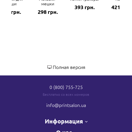
мыши
мешки
393 грн.
421 грн.
282 грн.
298 грн.
Полная версия
0 (800) 755-725
Бесплатно со всех номеров
info
@printsalon.ua
Информация