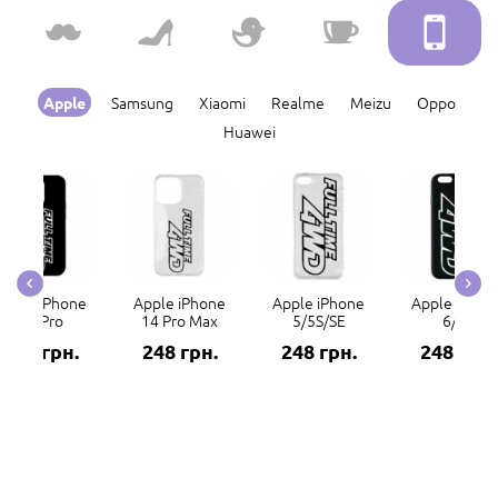
Samsung
Xiaomi
Realme
Meizu
Oppo
Apple
Huawei
Apple iPhone
Apple iPhone
Apple iPhone
Apple iPhon
14 Pro
14 Pro Max
5/5S/SE
6/6S
248 грн.
248 грн.
248 грн.
248 грн.