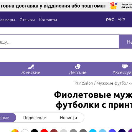
Размеры
Отзывы
Контакты
УКР
РУС
Н
Женские
Детские
Аксессу
PrintSalon
Мужские футболк
Фиолетовые муж
футболки с прин
рные
Подешевле
Новинки