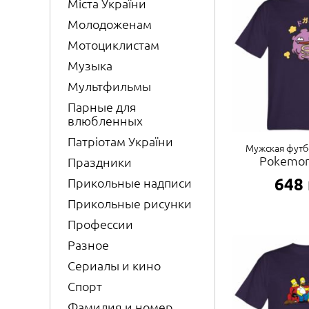
Міста України
Молодоженам
Мотоциклистам
Музыка
Мультфильмы
Парные для
влюбленных
Патріотам України
Мужская футб
Pokemon
Праздники
648
Прикольные надписи
Прикольные рисунки
Профессии
Разное
Сериалы и кино
Спорт
Фамилия и номер