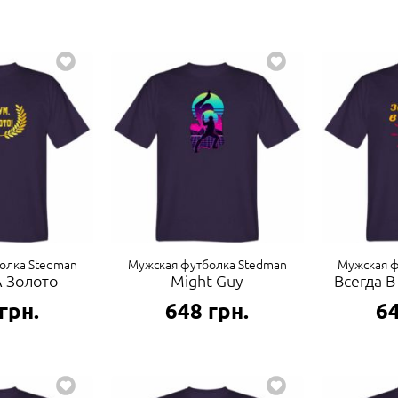
олка Stedman
Мужская футболка Stedman
Мужская ф
А Золото
Might Guy
Всегда 
грн.
648
грн.
6