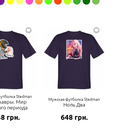
утболка Stedman
Мужская футболка Stedman
завры. Мир
Ноль Два
го периода
48
грн.
648
грн.