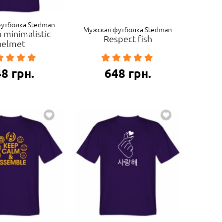
утболка Stedman
Мужская футболка Stedman
 minimalistic
Respect fish
helmet
48
грн.
648
грн.