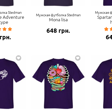
олка Stedman
Мужская ф
Мужская футболка Stedman
re Adventure
Spartan
Mona lisa
type
648
грн.
грн.
6