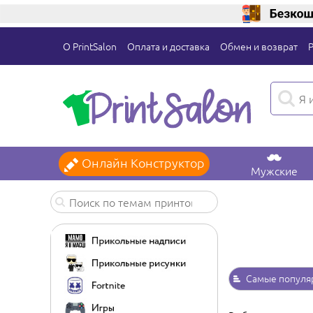
О PrintSalon
Оплата и доставка
Обмен и возврат
Онлайн Конструктор
Мужские
Самые популя