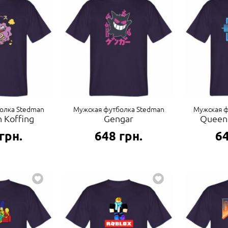
олка Stedman
Мужская футболка Stedman
Мужская ф
 Koffing
Gengar
Queen
грн.
648
грн.
6