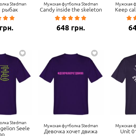
олка Stedman
Мужская футболка Stedman
Мужская ф
 рыбак
Сandy inside the skeleton
Keep ca
грн.
648
грн.
6
олка Stedman
Мужская футболка Stedman
Мужская ф
gelion Seele
Девочка хочет движа
Unit 0
go