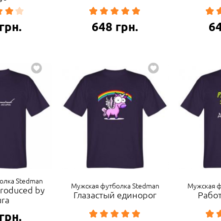
грн.
648
грн.
6
олка Stedman
Мужская футболка Stedman
Мужская ф
produced by
Глазастый единорог
Работ
ura
грн.