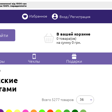
Избранное
/
Вход
Регистрация
В вашей корзине
айти
0 товара(ов)
на сумму
0
грн.
ары
Чехлы
Подарки
и
ские
тами
36
Всего 5277 товаров