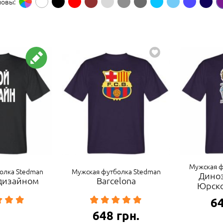
новы:
Мужская ф
олка Stedman
Мужская футболка Stedman
Дино
 дизайном
Barcelona
Юрско
6
648
грн.