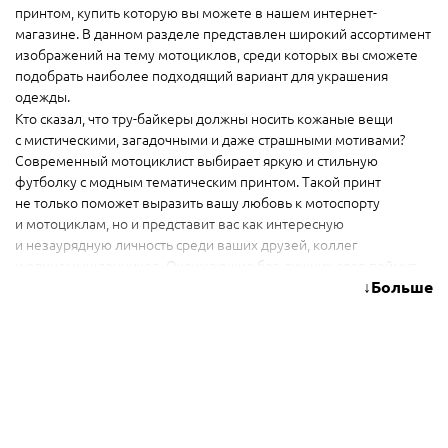
принтом, купить которую вы можете в нашем интернет-
магазине. В данном разделе представлен широкий ассортимент
изображений на тему мотоциклов, среди которых вы сможете
подобрать наиболее подходящий вариант для украшения
одежды.
Кто сказал, что тру-байкеры должны носить кожаные вещи
с мистическими, загадочными и даже страшными мотивами?
Современный мотоциклист выбирает яркую и стильную
футболку с модным тематическим принтом. Такой принт
не только поможет выразить вашу любовь к мотоспорту
и мотоциклам, но и представит вас как интересную
и незаурядную личность среди ваших друзей, коллег
и единомышленников. Окружающие без лишних слов поймут,
что перед ними — истинный байкер!
Больше
Будьте стильными и модными
вместе с нами!
К тому же, такая футболка станет отличным презентом
любимому родственнику
(брату, мужу, отцу или сыну), близкому
другу или даже начальнику на день рождения или любой другой
праздник. Футболки с мотоциклетной тематикой от Print Salon —