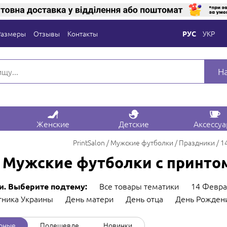
Размеры
Отзывы
Контакты
УКР
РУС
Н
Женские
Детские
Аксессу
PrintSalon
Мужские футболки
Праздники
1
Мужские футболки с принтом
Все товары тематики
14 Февра
и. Выберите подтему:
тника Украины
День матери
День отца
День Рожден
рные
Подешевле
Новинки