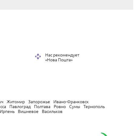
Нас рекомендует
«Нова Пошта»
ыч
Житомир
Запорожье
Ивано-Франковск
сса
Павлоград
Полтава
Ровно
Сумы
Тернополь
Ирпень
Вишневое
Васильков