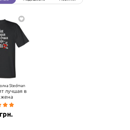
олка Stedman
ит лучшая в
 жена
грн.