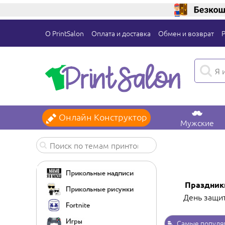
О PrintSalon
Оплата и доставка
Обмен и возврат
Онлайн Конструктор
Мужские
Праздник
День защи
Самые популя