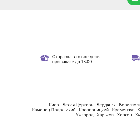
Отправка в тот же день
при заказе до 13:00
Киев
Белая Церковь
Бердянск
Бориспол
Каменец-Подольский
Кропивницкий
Кременчуг
К
Ужгород
Харьков
Херсон
Х