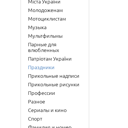
Міста України
Молодоженам
Мотоциклистам
Музыка
Мультфильмы
Парные для
влюбленных
Патріотам України
Праздники
Прикольные надписи
Прикольные рисунки
Профессии
Разное
Сериалы и кино
Спорт
Фамилия и номер