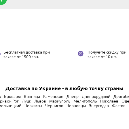
Бесплатная доставка при
Получите скидку при
заказе от 1500 грн.
заказе от 10 шт.
Доставка по Украине - в любую точку страны
ь
Бровары
Винница
Каменское
Днепр
Днепрорудный
Дрогоб
ривой Рог
Луцк
Львов
Мариуполь
Мелитополь
Николаев
Оде
мельницкий
Черкассы
Чернигов
Черновцы
Энергодар
Фастов