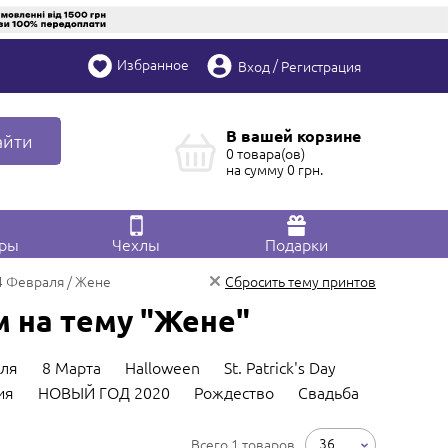
Избранное
/
Вход
Регистрация
В вашей корзине
айти
0 товара(ов)
на сумму
0
грн.
ары
Чехлы
Подарки
4 Февраля
Жене
Сбросить тему принтов
 на тему "Жене"
ля
8 Марта
Halloween
St. Patrick's Day
ия
НОВЫЙ ГОД 2020
Рождество
Свадьба
36
Всего 1 товаров