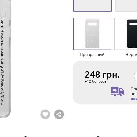
Прозрачный
Черн
248
грн.
+12
бонусов
Пос
пе
во