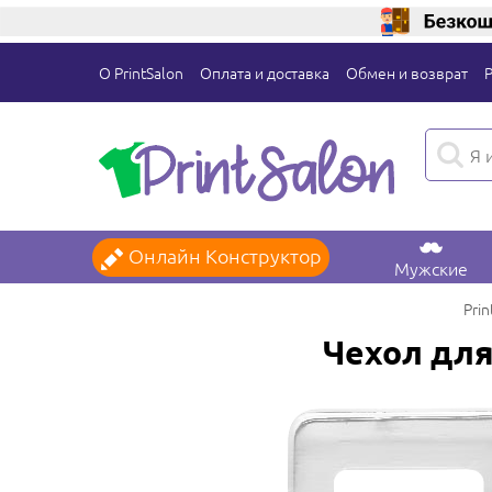
О PrintSalon
Оплата и доставка
Обмен и возврат
Онлайн Конструктор
Мужские
Prin
Чехол для