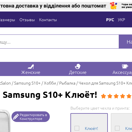
Размеры
Отзывы
Контакты
УКР
РУС
Н
Женские
Детские
Аксессу
tSalon
Samsung S10+
Хобби
Рыбалка
Чехол для Samsung S10+ Кл
 Samsung S10+ Клюёт!
Выберите цвет чехла и принта:
Редактировать в
Конструкторе