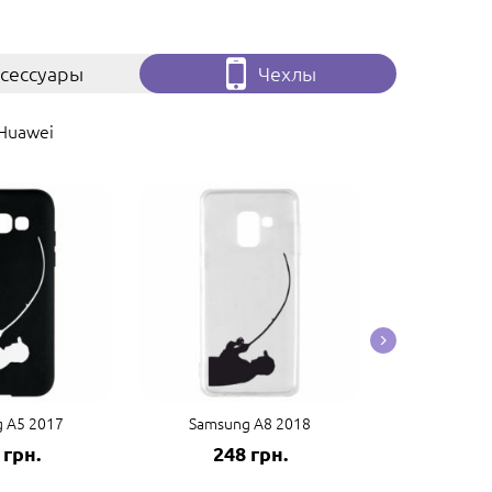
сессуары
Чехлы
Huawei
 A5 2017
Samsung A8 2018
Samsung
 грн.
248 грн.
248