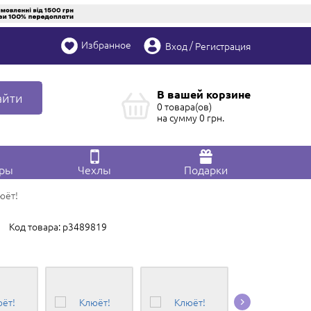
Избранное
/
Вход
Регистрация
В вашей корзине
айти
0 товара(ов)
на сумму
0
грн.
ары
Чехлы
Подарки
юёт!
Код товара: p3489819