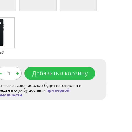
ый
-
+
Добавить в корзину
ле согласования заказ будет изготовлен и
редан в службу доставки
при первой
зможности