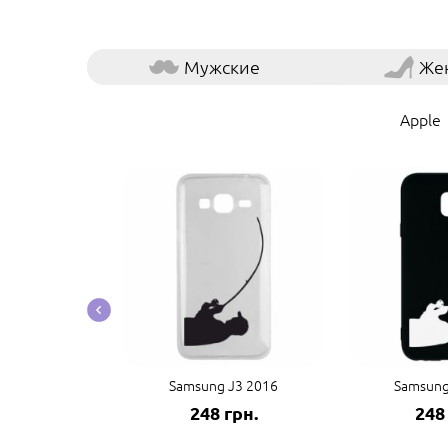
Мужские
Же
Apple
te 20 Ultra
Samsung J3 2016
Samsung
грн.
248 грн.
248