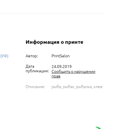
Информация о принте
 (УФ)
Автор:
PrintSalon
Дата
24.09.2019
публикации:
Сообщить о нарушении
прав
Описание:
рыба, рыбак, рыбалка, клев