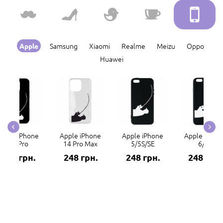
Samsung
Xiaomi
Realme
Meizu
Oppo
Apple
Huawei
Apple iPhone
Apple iPhone
Apple iPhone
Apple iPhon
14 Pro
14 Pro Max
5/5S/SE
6/6S
248 грн.
248 грн.
248 грн.
248 грн.