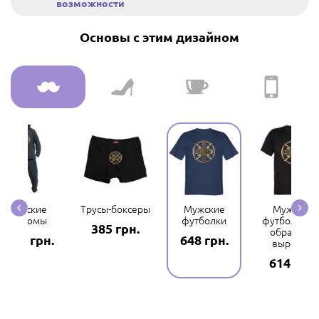
возможности
Основы с этим дизайном
Мужские
Трусы-боксеры
Мужские
Мужские
костюмы
футболки
футболки с 
385 грн.
образным
2969 грн.
648 грн.
вырезом
614 грн.