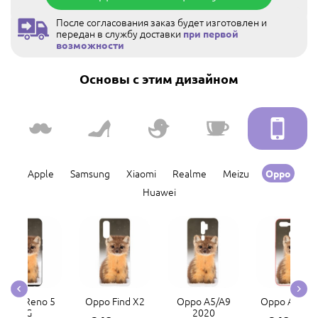
После согласования заказ будет изготовлен и
передан в службу доставки
при первой
возможности
Основы с этим дизайном
Apple
Samsung
Xiaomi
Realme
Meizu
Oppo
Huawei
Oppo Reno 5
Oppo Find X2
Oppo A5/A9
Oppo A5s/A
4G
2020