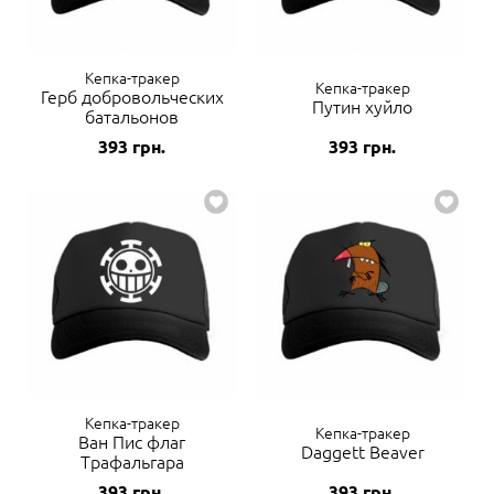
Кепка-тракер
Кепка-тракер
Герб добровольческих
Путин хуйло
батальонов
393
грн.
393
грн.
Кепка-тракер
Кепка-тракер
Ван Пис флаг
Daggett Beaver
Трафальгара
393
грн.
393
грн.