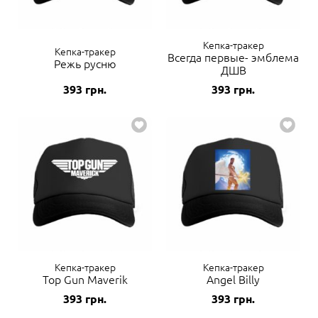
Кепка-тракер
Кепка-тракер
Всегда первые- эмблема
Режь русню
ДШВ
393
грн.
393
грн.
Кепка-тракер
Кепка-тракер
Top Gun Maverik
Angel Billy
393
грн.
393
грн.