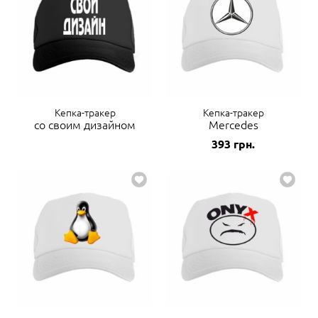
Кепка-тракер
Кепка-тракер
со своим дизайном
Mercedes
393
грн.