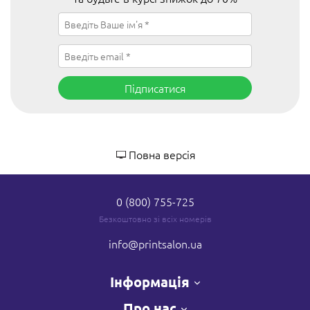
Підписатися
Повна версія
0 (800) 755-725
Безкоштовно зі всіх номерів
info
@printsalon.ua
Інформація
Про нас