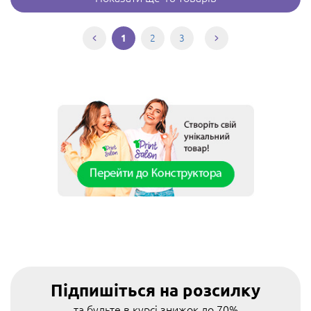
2
3
1
Підпишіться на розсилку
та будьте в курсі знижок до 70%