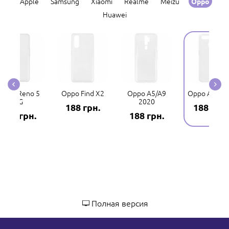
Apple
Samsung
Xiaomi
Realme
Meizu
Oppo
Huawei
Oppo Reno 5
Oppo Find X2
Oppo A5/A9
Oppo A5s/A
4G
2020
188 грн.
188 грн.
188 грн.
188 грн.
Полная версия