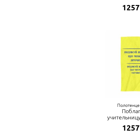
1257
Полотенце
Побла
учительницу
1257