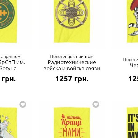
 с принтом
Полотенце с принтом
Полоте
БрСпП им.
Радиотехнические
Че
Богуна
войска и войска связи
грн.
1257
грн.
12