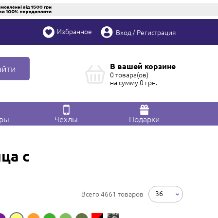
Избранное
/
Вход
Регистрация
В вашей корзине
айти
0 товара(ов)
на сумму
0
грн.
ары
Чехлы
Подарки
ца с
36
Всего 4661 товаров