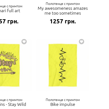
Полотенце с принтом
нце с принтом
My awesomeness amazes
ari full art
me too sometimes
57
грн.
1257
грн.
нце с принтом
Полотенце с принтом
ns - Stay Wild
Bike impulse