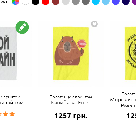
новы:
Полоте
 с принтом
Полотенце с принтом
Морская п
 дизайном
Капибара. Error
Вмест
1257
грн.
12