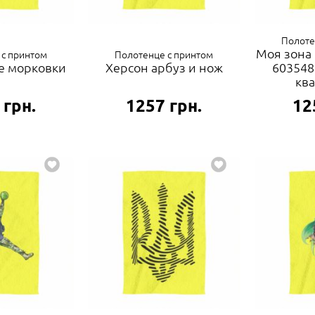
Полоте
Моя зона 
 с принтом
Полотенце с принтом
е морковки
Херсон арбуз и нож
603548
кв
грн.
1257
грн.
12