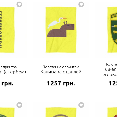
Полоте
 с принтом
Полотенце с принтом
68-ая
! (с гербом)
Капибара с цаплей
егерьс
грн.
1257
грн.
12