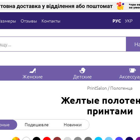
Размеры
Отзывы
Контакты
УКР
РУС
Н
Женские
Детские
Аксессу
PrintSalon
Полотенца
Желтые полотен
принтами
рные
Подешевле
Новинки