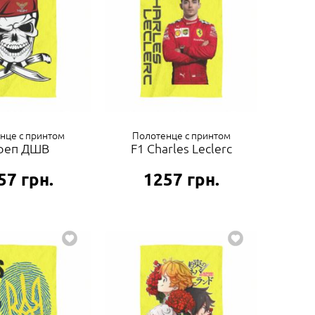
нце с принтом
Полотенце с принтом
реп ДШВ
F1 Charles Leclerc
57
грн.
1257
грн.