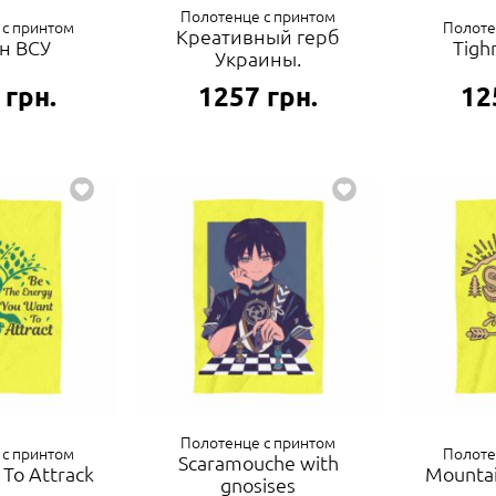
Полотенце с принтом
 с принтом
Полоте
Креативный герб
н ВСУ
Tighn
Украины.
грн.
1257
грн.
12
Полотенце с принтом
 с принтом
Полоте
Scaramouche with
 To Attrack
Mountai
gnosises