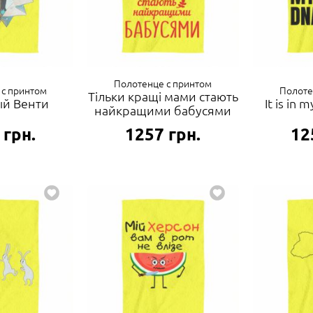
Полотенце с принтом
 с принтом
Полоте
Тільки кращі мами стають
ый Венти
It is in
найкращими бабусями
грн.
1257
грн.
12