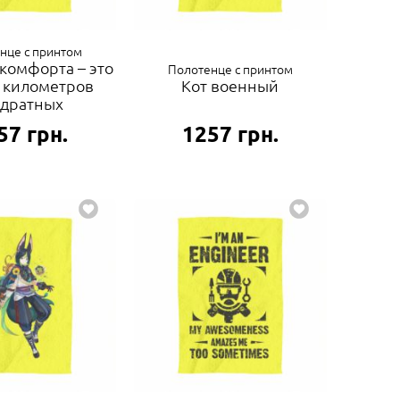
нце с принтом
комфорта – это
Полотенце с принтом
 километров
Кот военный
адратных
57
грн.
1257
грн.