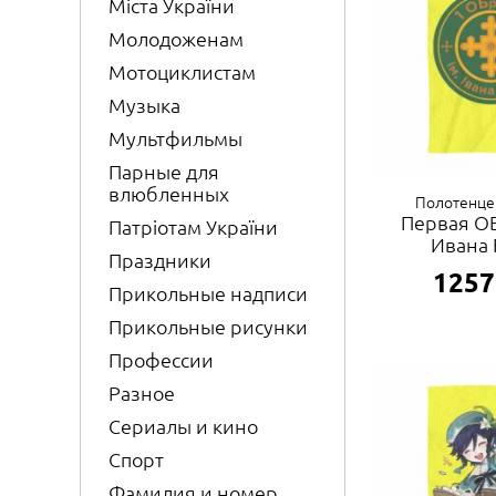
Міста України
Молодоженам
Мотоциклистам
Музыка
Мультфильмы
Парные для
влюбленных
Полотенце
Первая О
Патріотам України
Ивана 
Праздники
1257
Прикольные надписи
Прикольные рисунки
Профессии
Разное
Сериалы и кино
Спорт
Фамилия и номер