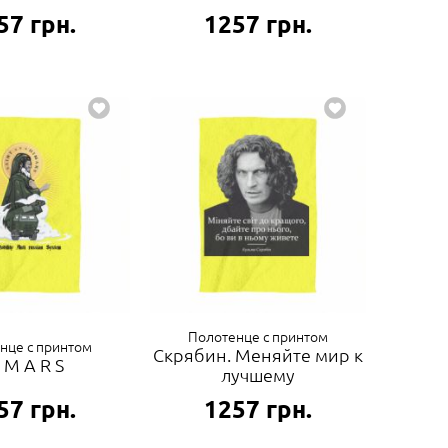
57
грн.
1257
грн.
Полотенце с принтом
нце с принтом
Скрябин. Меняйте мир к
I M A R S
лучшему
57
грн.
1257
грн.