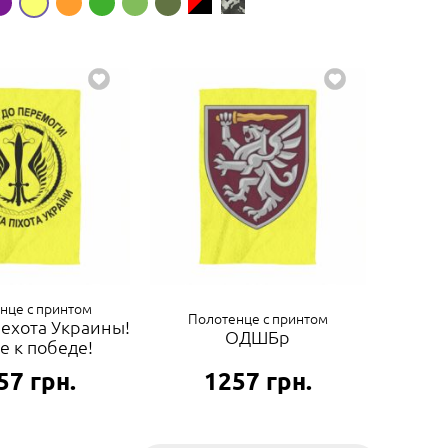
нце с принтом
Полотенце с принтом
ехота Украины!
ОДШБр
е к победе!
57
грн.
1257
грн.