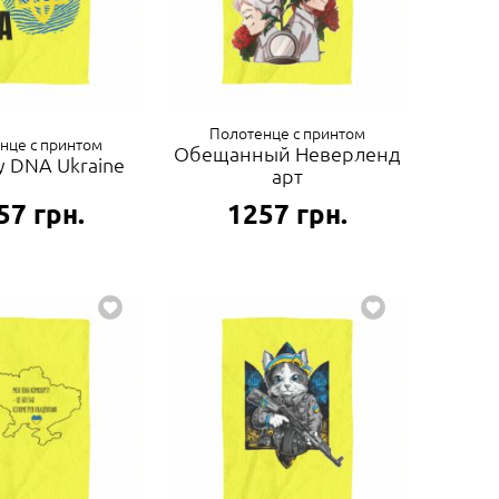
Полотенце с принтом
нце с принтом
Обещанный Неверленд
 my DNA Ukraine
арт
57
грн.
1257
грн.