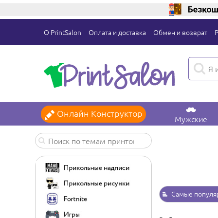
О PrintSalon
Оплата и доставка
Обмен и возврат
Онлайн Конструктор
Мужские
Самые популя