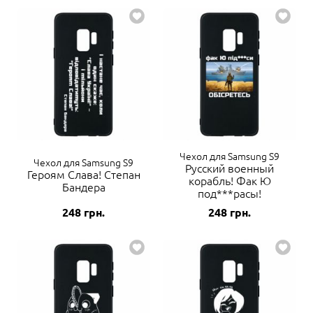
Чехол для Samsung S9
Чехол для Samsung S9
Русский военный
Героям Слава! Степан
корабль! Фак Ю
Бандера
под***расы!
248
грн.
248
грн.