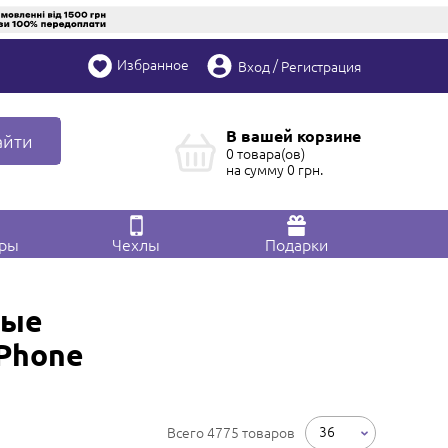
Избранное
/
Вход
Регистрация
В вашей корзине
айти
0 товара(ов)
на сумму
0
грн.
ары
Чехлы
Подарки
ные
iPhone
36
Всего 4775 товаров