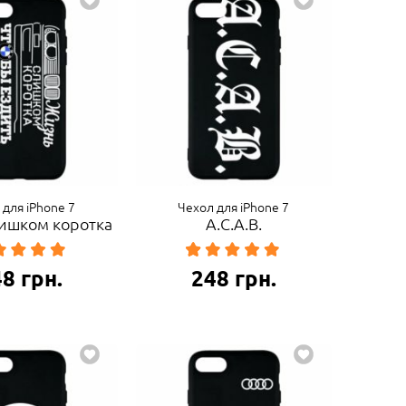
 для iPhone 7
Чехол для iPhone 7
ишком коротка
A.C.A.B.
48
грн.
248
грн.