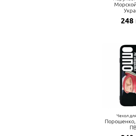
Морской
Укр
248
Чехол для
Порошенко,
П