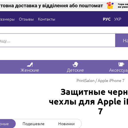
Размеры
Отзывы
Контакты
УКР
РУС
Н
Женские
Детские
Аксессу
PrintSalon
Apple iPhone 7
Защитные чер
чехлы для Apple 
7
рные
Подешевле
Новинки