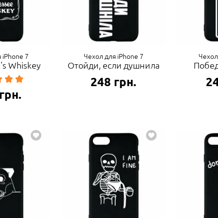
 iPhone 7
Чехол для iPhone 7
Чехол
l's Whiskey
Отойди, если душнила
Побед
248
грн.
2
грн.