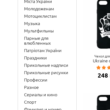
Міста України
Молодоженам
Мотоциклистам
Музыка
Мультфильмы
Парные для
влюбленных
Патріотам України
Чехол для
Праздники
Ukraine
Прикольные надписи
Прикольные рисунки
248
Профессии
Разное
Сериалы и кино
Спорт
Фамилия и номер