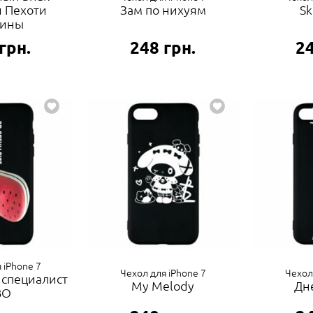
 Пехоти
Зам по нихуям
Sk
аины
грн.
248
грн.
2
 iPhone 7
Чехол для iPhone 7
Чехол
 специалист
My Melody
Дн
ВО