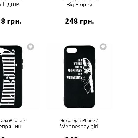
ull ДШВ
Big Floppa
48
грн.
248
грн.
 для iPhone 7
Чехол для iPhone 7
епрянин
Wednesday girl