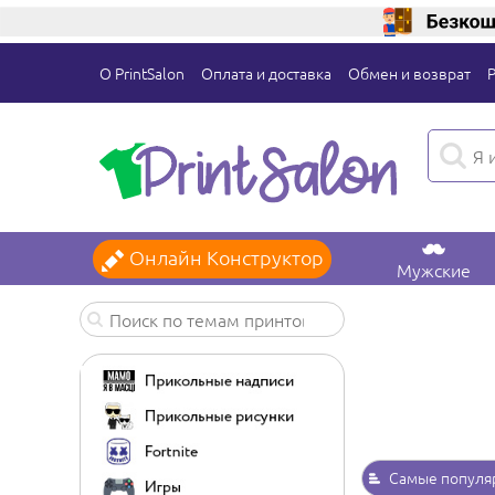
О PrintSalon
Оплата и доставка
Обмен и возврат
Онлайн Конструктор
Мужские
Самые популя