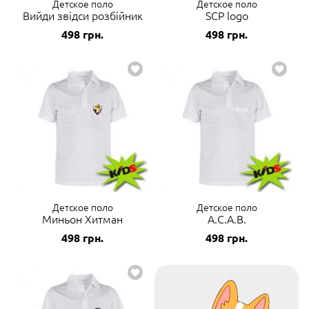
Детское поло
Детское поло
Вийди звідси розбійник
SCP logo
498
грн.
498
грн.
Детское поло
Детское поло
Миньон Хитман
A.C.A.B.
498
грн.
498
грн.