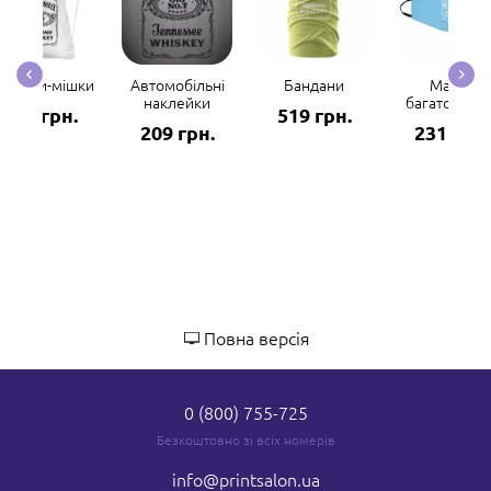
юкзаки-мішки
Автомобільні
Бандани
Маски
наклейки
багаторазов
298 грн.
519 грн.
209 грн.
231 грн.
Повна версія
0 (800) 755-725
Безкоштовно зі всіх номерів
info
@printsalon.ua