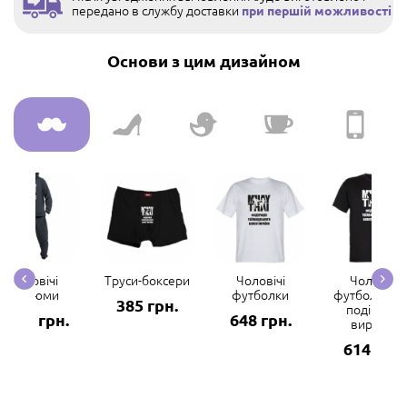
передано в службу доставки
при першій можливості
Основи з цим дизайном
Чоловічі
Труси-боксери
Чоловічі
Чоловічі
костюми
футболки
футболки з 
385 грн.
подібним
2969 грн.
648 грн.
вирізом
614 грн.