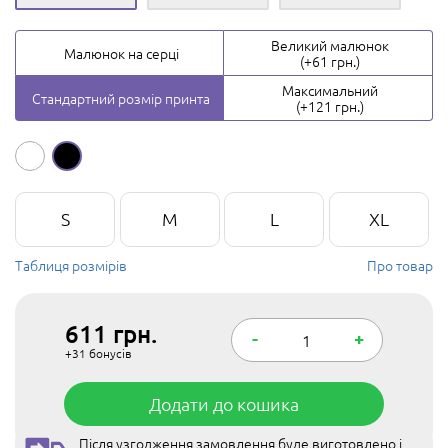
Великий малюнок
Малюнок на серці
(+61 грн.)
Максимальний
Стандартний розмір принта
(+121 грн.)
S
M
L
XL
Таблиця розмірів
Про товар
611
грн.
-
+
+31
бонусів
Додати до кошика
Після узгодження замовлення буде виготовлено і