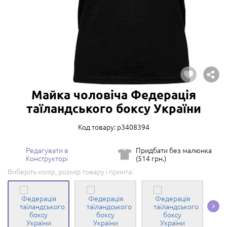
Майка чоловіча Федерація
таїландського боксу України
Код товару: p3408394
Редагувати в
Придбати без малюнка
Конструкторі
(514 грн.)
Виберіть колір, розмір товару і принта: