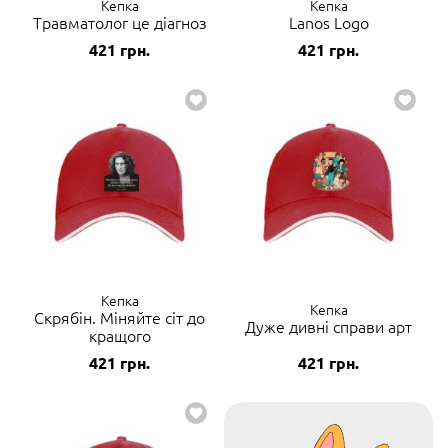
Кепка
Кепка
Травматолог це діагноз
Lanos Logo
421
грн.
421
грн.
Кепка
Кепка
Скрябін. Міняйте сіт до
Дуже дивні справи арт
кращого
421
грн.
421
грн.