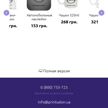
Рюкзаки-
Автомобильные
Чашки 320ml
Чашки 420m
мешки
наклейки
268 грн.
321 грн.
298 грн.
153 грн.
Полная версия
0 (800) 755-725
Бесплатно со всех номеров
info
@printsalon.ua