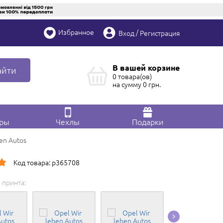
Избранное
/
Вход
Регистрация
В вашей корзине
айти
0 товара(ов)
на сумму
0
грн.
ары
Чехлы
Подарки
en Autos
Код товара: p365708
 принта:
Редактировать в
Конструкторе