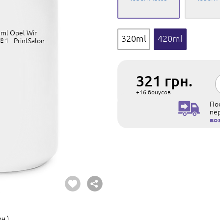
320ml
420ml
321
грн.
+16
бонусов
Пос
пе
во
н.)