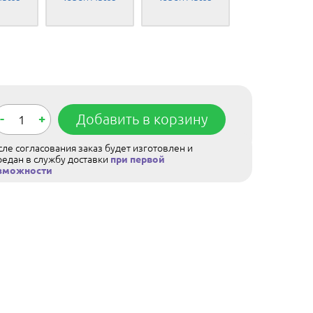
-
+
Добавить в корзину
ле согласования заказ будет изготовлен и
редан в службу доставки
при первой
зможности