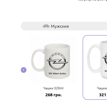
Мужские
ые наклейки
Чашки 320ml
Чашки
грн.
268 грн.
321