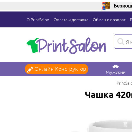
О PrintSalon
Оплата и доставка
Обмен и возврат
Онлайн Конструктор
Мужские
PrintSal
Чашка 420m