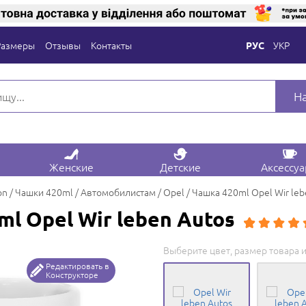
Размеры
Отзывы
Контакты
УКР
РУС
Н
Женские
Детские
Аксессу
on
Чашки 420ml
Автомобилистам
Opel
Чашка 420ml Opel Wir leb
l Opel Wir leben Autos
Выберите цвет, размер товара и
Редактировать в
Конструкторе