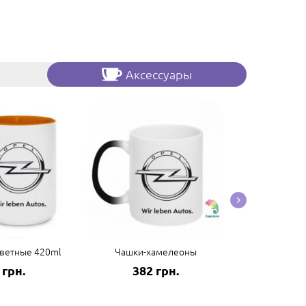
Аксессуары
ветные 420ml
Чашки-хамелеоны
Чашки 
 грн.
382 грн.
406